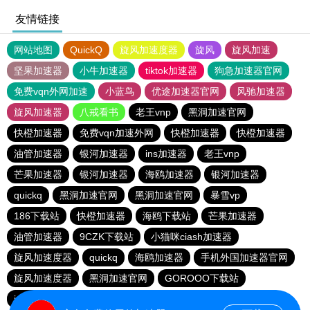
友情链接
网站地图
QuickQ
旋风加速度器
旋风
旋风加速
坚果加速器
小牛加速器
tiktok加速器
狗急加速器官网
免费vqn外网加速
小蓝鸟
优途加速器官网
风驰加速器
旋风加速器
八戒看书
老王vnp
黑洞加速官网
快橙加速器
免费vqn加速外网
快橙加速器
快橙加速器
油管加速器
银河加速器
ins加速器
老王vnp
芒果加速器
银河加速器
海鸥加速器
银河加速器
quickq
黑洞加速官网
黑洞加速官网
暴雪vp
186下载站
快橙加速器
海鸥下载站
芒果加速器
油管加速器
9CZK下载站
小猫咪ciash加速器
旋风加速度器
quickq
海鸥加速器
手机外国加速器官网
旋风加速度器
黑洞加速官网
GOROOO下载站
ins加速器
黑洞加速官网