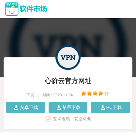
心阶云官方网址
工具
|
时间：2023-11-04
|
安卓下载
苹果下载
PC下载
安卓市场，安全绿色