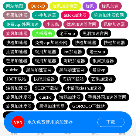
网站地图
QuickQ
旋风加速度器
旋风
旋风加速
坚果加速器
小牛加速器
tiktok加速器
狗急加速器官网
免费vqn外网加速
小蓝鸟
优途加速器官网
风驰加速器
旋风加速器
八戒看书
老王vnp
黑洞加速官网
快橙加速器
免费vqn加速外网
快橙加速器
快橙加速器
油管加速器
银河加速器
ins加速器
老王vnp
芒果加速器
银河加速器
海鸥加速器
银河加速器
quickq
黑洞加速官网
黑洞加速官网
暴雪vp
186下载站
快橙加速器
海鸥下载站
芒果加速器
油管加速器
9CZK下载站
小猫咪ciash加速器
旋风加速度器
quickq
海鸥加速器
手机外国加速器官网
旋风加速度器
黑洞加速官网
GOROOO下载站
ins加速器
黑洞加速官网
永久免费使用的加速器
下载
0.090130s
首页
安卓
苹果
排行
推荐