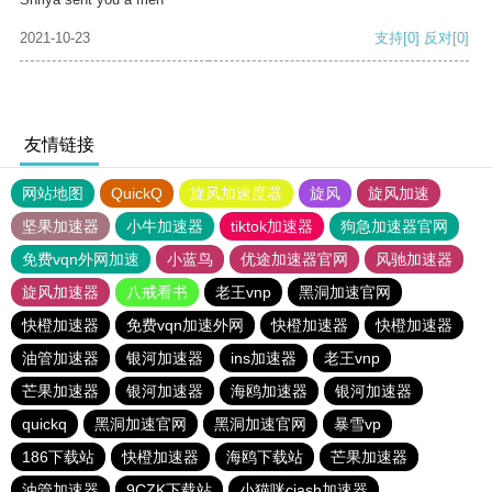
2021-10-23
支持
[0]
反对
[0]
友情链接
网站地图
QuickQ
旋风加速度器
旋风
旋风加速
坚果加速器
小牛加速器
tiktok加速器
狗急加速器官网
免费vqn外网加速
小蓝鸟
优途加速器官网
风驰加速器
旋风加速器
八戒看书
老王vnp
黑洞加速官网
快橙加速器
免费vqn加速外网
快橙加速器
快橙加速器
油管加速器
银河加速器
ins加速器
老王vnp
芒果加速器
银河加速器
海鸥加速器
银河加速器
quickq
黑洞加速官网
黑洞加速官网
暴雪vp
186下载站
快橙加速器
海鸥下载站
芒果加速器
油管加速器
9CZK下载站
小猫咪ciash加速器