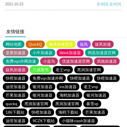
2021-10-23
支持
[0]
反对
[0]
友情链接
网站地图
QuickQ
旋风加速度器
旋风
旋风加速
坚果加速器
小牛加速器
tiktok加速器
狗急加速器官网
免费vqn外网加速
小蓝鸟
优途加速器官网
风驰加速器
旋风加速器
八戒看书
老王vnp
黑洞加速官网
快橙加速器
免费vqn加速外网
快橙加速器
快橙加速器
油管加速器
银河加速器
ins加速器
老王vnp
芒果加速器
银河加速器
海鸥加速器
银河加速器
quickq
黑洞加速官网
黑洞加速官网
暴雪vp
186下载站
快橙加速器
海鸥下载站
芒果加速器
油管加速器
9CZK下载站
小猫咪ciash加速器