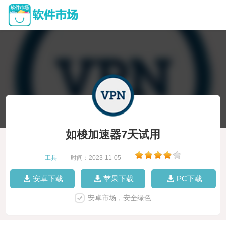
如梭加速器7天试用
工具
|
时间：2023-11-05
|
安卓下载
苹果下载
PC下载
安卓市场，安全绿色